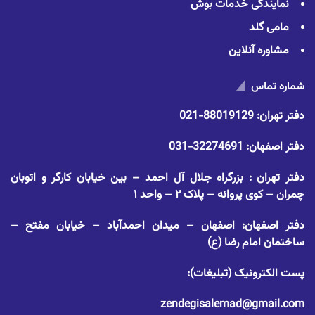
نمایندگی خدمات بوش
مامی گلد
مشاوره آنلاین
شماره تماس
دفتر تهران:
88019129-021
دفتر اصفهان:
32274691-031
دفتر تهران : بزرگراه جلال آل احمد – بین خیابان کارگر و اتوبان
چمران – کوی پروانه – پلاک ۲ – واحد ۱
دفتر اصفهان: اصفهان – میدان احمدآباد – خیابان مفتح –
ساختمان امام رضا (ع)
پست الکترونیک (تبلیغات):
zendegisalemad@gmail.com