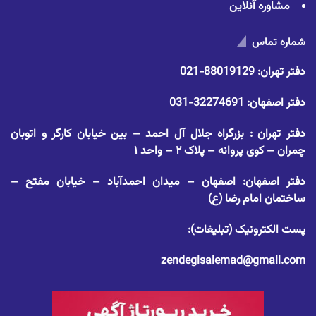
مشاوره آنلاین
شماره تماس
دفتر تهران:
88019129-021
دفتر اصفهان:
32274691-031
دفتر تهران : بزرگراه جلال آل احمد – بین خیابان کارگر و اتوبان
چمران – کوی پروانه – پلاک ۲ – واحد ۱
دفتر اصفهان: اصفهان – میدان احمدآباد – خیابان مفتح –
ساختمان امام رضا (ع)
پست الکترونیک (تبلیغات):
zendegisalemad@gmail.com