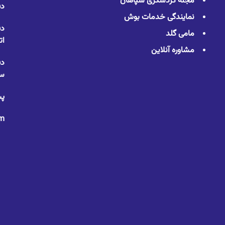
مجله گردشگری سپاهان
دف
نمایندگی خدمات بوش
دف
مامی گلد
ات
مشاوره آنلاین
دف
سا
پس
om