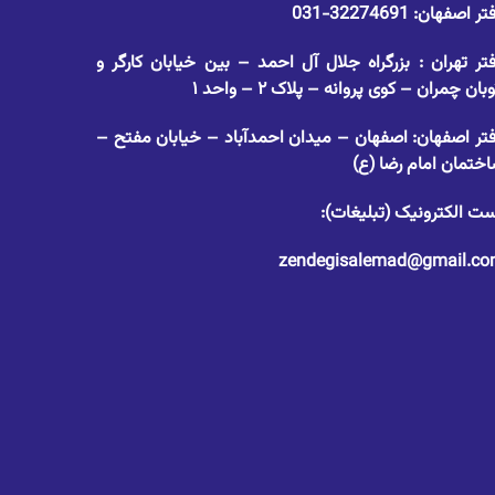
تر اصفهان:
32274691-031
تر تهران : بزرگراه جلال آل احمد – بین خیابان کارگر و
وبان چمران – کوی پروانه – پلاک ۲ – واحد ۱
تر اصفهان: اصفهان – میدان احمدآباد – خیابان مفتح –
ختمان امام رضا (ع)
ت الکترونیک (تبلیغات):
zendegisalemad@gmail.c