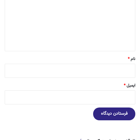
ی
د
گ
ا
ه
*
نام
*
ایمیل
*