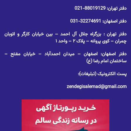
دفتر تهران:
88019129-021
دفتر اصفهان:
32274691-031
دفتر تهران : بزرگراه جلال آل احمد – بین خیابان کارگر و اتوبان
چمران – کوی پروانه – پلاک ۲ – واحد ۱
دفتر اصفهان: اصفهان – میدان احمدآباد – خیابان مفتح –
ساختمان امام رضا (ع)
پست الکترونیک (تبلیغات):
zendegisalemad@gmail.com