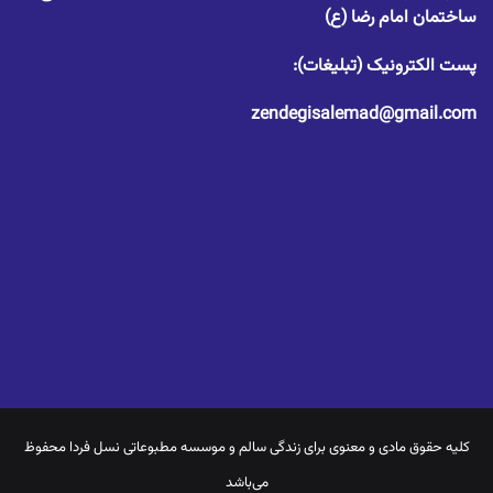
ساختمان امام رضا (ع)
پست الکترونیک (تبلیغات):
zendegisalemad@gmail.com
کلیه حقوق مادی و معنوی برای
زندگی سالم
و موسسه مطبوعاتی نسل فردا محفوظ
می‌باشد