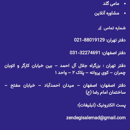
مامی گلد
مشاوره آنلاین
شماره تماس
دفتر تهران:
88019129-021
دفتر اصفهان:
32274691-031
دفتر تهران : بزرگراه جلال آل احمد – بین خیابان کارگر و اتوبان
چمران – کوی پروانه – پلاک ۲ – واحد ۱
دفتر اصفهان: اصفهان – میدان احمدآباد – خیابان مفتح –
ساختمان امام رضا (ع)
پست الکترونیک (تبلیغات):
zendegisalemad@gmail.com