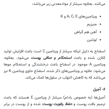
می‌کنند. بعلاوه سرشار از موادمعدنی زیر می‌باشد:
ویتامین‌های A، C، E و K
منیزیم
آهن هِم گیاهی
لوتئین
اسفناج به دلیل اینکه سرشار از ویتامین C است باعث افزایش تولید
کلاژن شده و باعث
استحکام و صافی پوست
می‌شود. بعلاوه،
ویتامین A موجود در اسفناج باعث درخشندگی و استحکام موها
می‌شود. علاوه بر ویتامین‌های ذکر شده، اسفناج حاوی ویتامین K نیز
می‌باشد که به کاهش التهاب در سلول‌ها کمک می‌کند.
۶- آجیل
آجیل‌ها (به خصوص بادام) سرشار از ویتامین E هستند که باعث
ترمیم بافت پوست و
حفظ رطوبت پوست
شده و از پوست در برابر