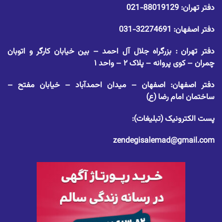
دفتر تهران:
88019129-021
دفتر اصفهان:
32274691-031
دفتر تهران : بزرگراه جلال آل احمد – بین خیابان کارگر و اتوبان
چمران – کوی پروانه – پلاک ۲ – واحد ۱
دفتر اصفهان: اصفهان – میدان احمدآباد – خیابان مفتح –
ساختمان امام رضا (ع)
پست الکترونیک (تبلیغات):
zendegisalemad@gmail.com