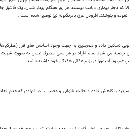
می کند ؛ به واسطه وجود دیاستاز ( آنزیم ها) باعث هضم چربی های اطرا
الا که دچار بیماری دیابت نیستند هر روز هنگام بیدار شدن، یک قاشق چا
وده و بنوشند. افزودن عرق بادرنگبویه نیز توصیه شده است .
خوبی تسکین داده و همچنین به جهت وجود اسانس های فرار (عطرگیاها
براین توصیه می شود تمام افراد در هر سنی مصرف عسل به صورت شربت ب
هم، ویا آبلیمورا در رژیم غذائی هفتگی خود داشته باشند.
رد را کاهش داده و حالت ناتوانی و عصبی را در افرادی که عدم تعاد
ای جواب تا این حد می توان گفت که در مورد دیابت شیرین مصرف عسل هما