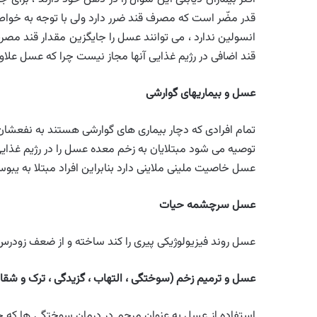
قدر مضّر است که مصرف قند ضرر دارد ولی با توجه به خو
انسولین ندارد ، می توانند عسل را جایگزین مقدار قند مصر
قند اضافی در رژیم غذایی آنها مجاز نیست چرا که عسل علاوه
عسل و بیماریهای گوارشی
تمام افرادی که دچار بیماری های گوارشی هستند به نفعشان
توصیه می شود مبتلایان به زخم معده عسل را در رژیم غذای
عسل خاصیت ملینی ملاینی دارد بنابراین افراد مبتلا به 
عسل سرچشمه حیات
عسل روند فیزیولوژیکی پیری را کند ساخته و از ضعف زودرس
عسل و ترمیم زخم (سوختگی ، التهاب ، گزیدگی ، ترک و شقا
استفاده از عسل به عنوان مرحم در درمان سوختگی ها که حتی