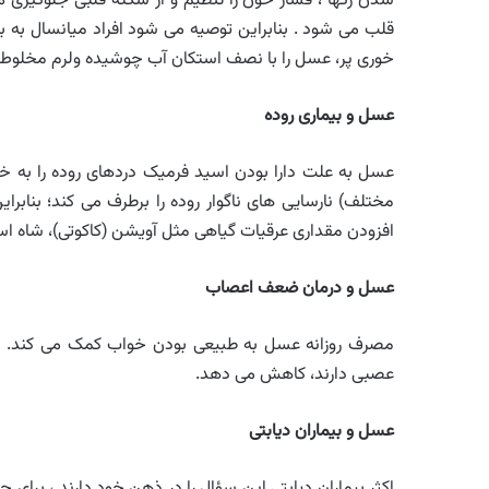
شدن رگها ، فشار خون را تنظیم و از سکته قلبی جلوگیری 
قلب می شود . بنابراین توصیه می شود افراد میانسال به ب
خوری پر، عسل را با نصف استکان آب چوشیده ولرم مخلوط نم
عسل و بیماری روده
عسل به علت دارا بودن اسید فرمیک دردهای روده را به 
مختلف) نارسایی های ناگوار روده را برطرف می کند؛ بنا
افزودن مقداری عرقیات گیاهی مثل آویشن (کاکوتی)، شاه اسپر
عسل و درمان ضعف اعصاب
مصرف روزانه عسل به طبیعی بودن خواب کمک می کند. سرد
عصبی دارند، کاهش می دهد.
عسل و بیماران دیابتی
اکثر بیماران دیابتی این سؤال را در ذهن خود دارند ، بر