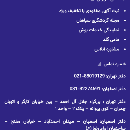
ثبت آگهی مفقودی با تخفیف ویژه
مجله گردشگری سپاهان
نمایندگی خدمات بوش
مامی گلد
مشاوره آنلاین
شماره تماس
دفتر تهران:
88019129-021
دفتر اصفهان:
32274691-031
دفتر تهران : بزرگراه جلال آل احمد – بین خیابان کارگر و اتوبان
چمران – کوی پروانه – پلاک ۲ – واحد ۱
دفتر اصفهان: اصفهان – میدان احمدآباد – خیابان مفتح –
ساختمان امام رضا (ع)