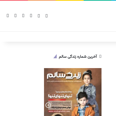
یوتیوب
اینستاگرام
سایدبار
نوشته تصادفی
tch skin
جستج
آخرین شماره زندگی سالم