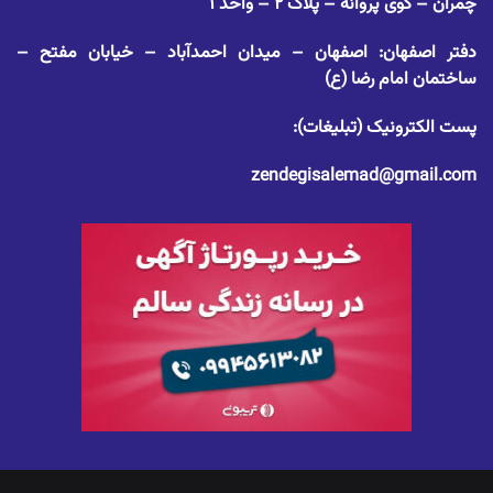
چمران – کوی پروانه – پلاک ۲ – واحد ۱
دفتر اصفهان: اصفهان – میدان احمدآباد – خیابان مفتح –
ساختمان امام رضا (ع)
پست الکترونیک (تبلیغات):
zendegisalemad@gmail.com