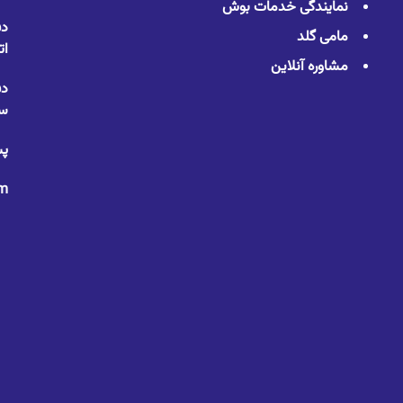
نمایندگی خدمات بوش
دف
مامی گلد
ات
مشاوره آنلاین
دف
سا
پس
om