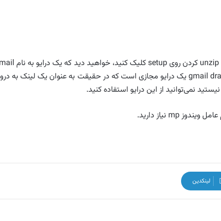
gmail drive به صورت فایل فشرده است کافی است پس از unzip کردن روی setup کلیک کنید، خوا
drive به درایوهای قبلی اضافه شده است دقت کنید که gmail draive یک درایو مجازی است که در حقیقت به عنوان یک لینک به د
لینکدین