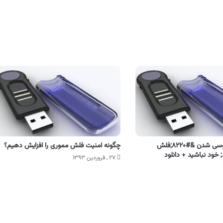
دیگر نگران ویروسی شدن &#۸۲۲۰;فلش
چگونه امنیت فلش مموری را افزایش دهیم؟
۲۷ , فروردین ۱۳۹۳