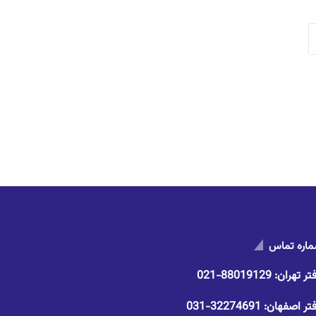
اره تماس
تر تهران:
88019129-021
تر اصفهان:
32274691-031