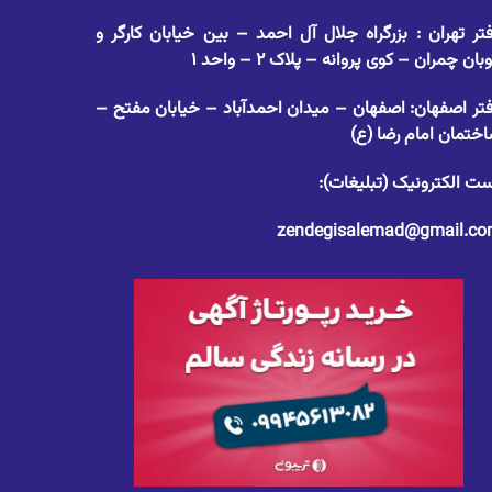
تر تهران : بزرگراه جلال آل احمد – بین خیابان کارگر و
وبان چمران – کوی پروانه – پلاک ۲ – واحد ۱
تر اصفهان: اصفهان – میدان احمدآباد – خیابان مفتح –
ختمان امام رضا (ع)
ت الکترونیک (تبلیغات):
zendegisalemad@gmail.c