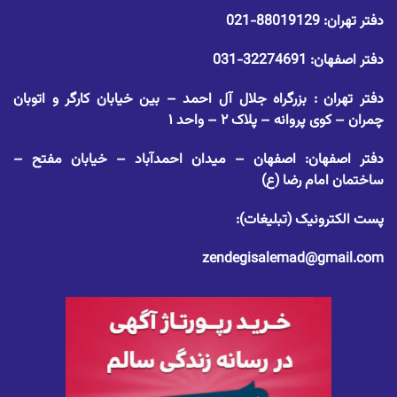
دفتر تهران:
88019129-021
دفتر اصفهان:
32274691-031
دفتر تهران : بزرگراه جلال آل احمد – بین خیابان کارگر و اتوبان
چمران – کوی پروانه – پلاک ۲ – واحد ۱
دفتر اصفهان: اصفهان – میدان احمدآباد – خیابان مفتح –
ساختمان امام رضا (ع)
پست الکترونیک (تبلیغات):
zendegisalemad@gmail.com