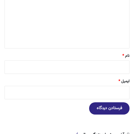
ی
د
گ
ا
ه
*
نام
*
ایمیل
*