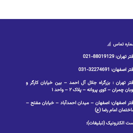
اره تماس
تر تهران:
88019129-021
تر اصفهان:
32274691-031
تر تهران : بزرگراه جلال آل احمد – بین خیابان کارگر و
وبان چمران – کوی پروانه – پلاک ۲ – واحد ۱
تر اصفهان: اصفهان – میدان احمدآباد – خیابان مفتح –
ختمان امام رضا (ع)
ت الکترونیک (تبلیغات):