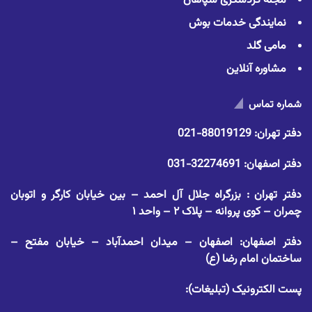
مجله گردشگری سپاهان
نمایندگی خدمات بوش
مامی گلد
مشاوره آنلاین
شماره تماس
دفتر تهران:
88019129-021
دفتر اصفهان:
32274691-031
دفتر تهران : بزرگراه جلال آل احمد – بین خیابان کارگر و اتوبان
چمران – کوی پروانه – پلاک ۲ – واحد ۱
دفتر اصفهان: اصفهان – میدان احمدآباد – خیابان مفتح –
ساختمان امام رضا (ع)
پست الکترونیک (تبلیغات):