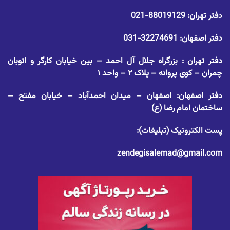
دفتر تهران:
88019129-021
دفتر اصفهان:
32274691-031
دفتر تهران : بزرگراه جلال آل احمد – بین خیابان کارگر و اتوبان
چمران – کوی پروانه – پلاک ۲ – واحد ۱
دفتر اصفهان: اصفهان – میدان احمدآباد – خیابان مفتح –
ساختمان امام رضا (ع)
پست الکترونیک (تبلیغات):
zendegisalemad@gmail.com