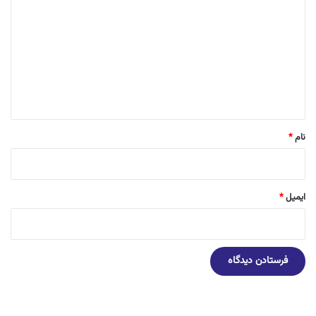
ی
د
گ
ا
ه
*
نام
*
ایمیل
*