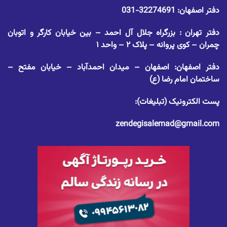
دفتر اصفهان:
32274691-031
دفتر تهران : بزرگراه جلال آل احمد – بین خیابان کارگر و اتوبان
چمران – کوی پروانه – پلاک ۲ – واحد ۱
دفتر اصفهان: اصفهان – میدان احمدآباد – خیابان مفتح –
ساختمان امام رضا (ع)
پست الکترونیک (تبلیغات):
zendegisalemad@gmail.com