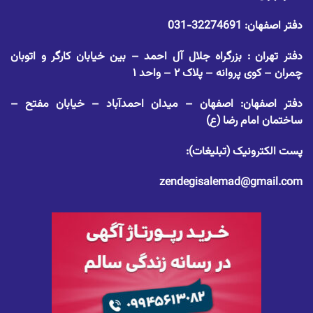
دفتر اصفهان:
32274691-031
دفتر تهران : بزرگراه جلال آل احمد – بین خیابان کارگر و اتوبان
چمران – کوی پروانه – پلاک ۲ – واحد ۱
دفتر اصفهان: اصفهان – میدان احمدآباد – خیابان مفتح –
ساختمان امام رضا (ع)
پست الکترونیک (تبلیغات):
zendegisalemad@gmail.com