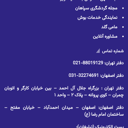
مجله گردشگری سپاهان
نمایندگی خدمات بوش
مامی گلد
مشاوره آنلاین
شماره تماس
دفتر تهران:
88019129-021
دفتر اصفهان:
32274691-031
دفتر تهران : بزرگراه جلال آل احمد – بین خیابان کارگر و اتوبان
چمران – کوی پروانه – پلاک ۲ – واحد ۱
دفتر اصفهان: اصفهان – میدان احمدآباد – خیابان مفتح –
ساختمان امام رضا (ع)
پست الکترونیک (تبلیغات):