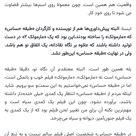
واقعیت هم همین است، چون معمولا روی اسم‌ها بیشتر قضاوت
می شود تا روی خودِ کار.
ایسنا:
البته پیش‌داوری‌ها هم از نویسنده و کارگردان «طبقه حساس»
که
«مارمولک» را ساخته بودند،‌این بود که یک «مارمولک ۲» در دست
تولید داشته باشند که علاوه بر نگاه نقادانه، یک اتفاق نو هم باشد.
ولی در نهایت «طبقه حساس» این‌طور نشد
.
بله همین طور است. البته معتقدم‌ آن نگاه نو، دقیقا «طبقه
حساس» است نه «مارمولک». «مارمولک» فیلم خوب و بانمکی است،
اما در «طبقه حساس» نمی‌خواستیم به این سمت‌و سو برویم. شاید
اینکه مردم از «طبقه حساس» انتظار یک کمدی خیلی خنده‌دار داشته
باشند، برآورده نشود، چون این فیلم یک کمدی سیاه است و
مهم‌ترین نکته آن برای من تغییر لحن فیلم بود که از یک کمدی به
یک فیلم جنون‌آمیز، دیوانه و سیاه می‌چرخد.
در «طبقه حساس» شخصیت اصلی فیلم سالم نیست و به تبع آن