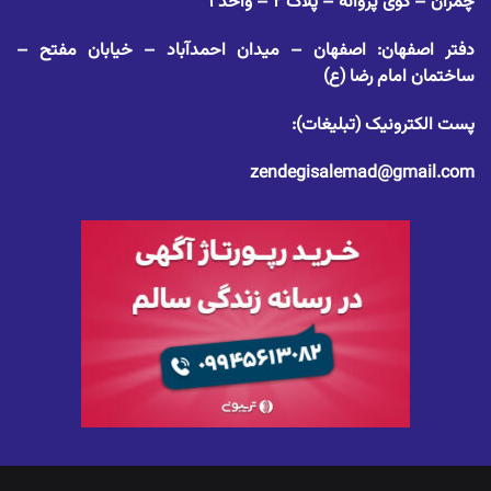
چمران – کوی پروانه – پلاک ۲ – واحد ۱
دفتر اصفهان: اصفهان – میدان احمدآباد – خیابان مفتح –
ساختمان امام رضا (ع)
پست الکترونیک (تبلیغات):
zendegisalemad@gmail.com