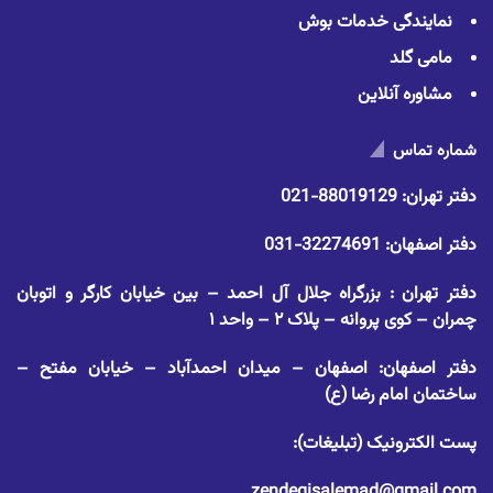
نمایندگی خدمات بوش
مامی گلد
مشاوره آنلاین
شماره تماس
دفتر تهران:
88019129-021
دفتر اصفهان:
32274691-031
دفتر تهران : بزرگراه جلال آل احمد – بین خیابان کارگر و اتوبان
چمران – کوی پروانه – پلاک ۲ – واحد ۱
دفتر اصفهان: اصفهان – میدان احمدآباد – خیابان مفتح –
ساختمان امام رضا (ع)
پست الکترونیک (تبلیغات):
zendegisalemad@gmail.com