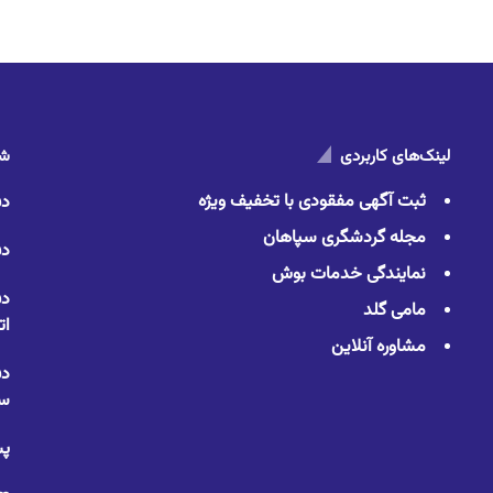
لینک‌های کاربردی
شم
ثبت آگهی مفقودی با تخفیف ویژه
دف
مجله گردشگری سپاهان
دف
نمایندگی خدمات بوش
دف
مامی گلد
ات
مشاوره آنلاین
دف
سا
پس