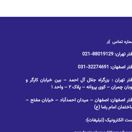
اره تماس
تر تهران:
88019129-021
تر اصفهان:
32274691-031
تر تهران : بزرگراه جلال آل احمد – بین خیابان کارگر و
وبان چمران – کوی پروانه – پلاک ۲ – واحد ۱
تر اصفهان: اصفهان – میدان احمدآباد – خیابان مفتح –
ختمان امام رضا (ع)
ت الکترونیک (تبلیغات):