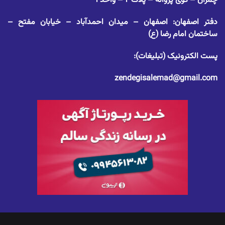
چمران – کوی پروانه – پلاک ۲ – واحد ۱
دفتر اصفهان: اصفهان – میدان احمدآباد – خیابان مفتح –
ساختمان امام رضا (ع)
پست الکترونیک (تبلیغات):
zendegisalemad@gmail.com