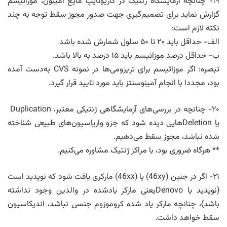
۱۹- چنانچه آزمایشگاه ژنتیک در کاریوتایپ مایع آمینون، موزائیسم
گزارش نماید برای تصمیم‌گیری جهت صدور مجوز سقط توجه به چند
نکته لازم است:
الف- حداقل باید ۲۰ تا ۵۰ سلول شمارش شده باشد
ب- حداقل درصد موزائیسم باید ۱۵ درصد به بالا باشد.
تبصره: اگر موزائیسم برای تریزومی‌ها در نمونه CVS به‌دست آمده
بود، مجددا با انجام آمینوسنتز باید مورد تایید قرار گیرد.
۲۰- چنانچه در بررسی‌های آزمایشگاهی ژنتیکی معتبر، Duplication
یا ‌Deletion‌هایی دیده شود که جزو واریاسیون‌های طبیعی شناخته
شده نباشد، مجوز سقط می‌دهیم.
** هرگاه ضروری بود، با مراکز ژنتیک مشاوره می‌کنیم.
۲۱- اگر در جنین (46xy) یا (46xx) مارکری یافت شود که نوپدید است
(نوپدید یا Denovoیعنی مارکر یادشده در والدین وجود نداشته
باشد)، چنانچه مارکر یاد شده کروموزوم جنسی نباشد، اندیکاسیون
سقط خواهد داشت.