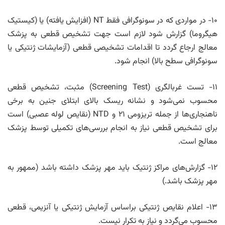
۱۰- در مواردی که در سونوگرافی فقط NT (افزایش یافته) یا (کیستیک
هیگروما) گزارش شود لازم است جهت تشخیص قطعی به پزشک
معالج ارجاع گردد تا اقدامات تشخیصی قطعی (آزمایشات ژنتیکی یا
سونوگرافی سطح بالا) انجام شود.
۱۱- تست غربالگری (Screening Test) مثبت، تشخیص قطعی
محسوب نمی‌شود و نشانه ریسک بالای ابتلای جنین به برخی
ناهنجاری‌ها از جمله تریزومی ۲۱ و NTD (نقایص لوله عصبی) است
برای تشخیص قطعی نیاز به انجام بررسی‌های تکمیلی توسط پزشک
معالج است.
۱۲- گزارش‌های مراکز ژنتیک باید مهر پزشک داشته باشد (ممهور به
مهر پزشک باشد.)
۱۳- اعلام نقایص ژنتیکی براساس آزمایش ژنتیکی یا آنزیمی، قطعی
محسوب می‌گردد و نیاز به تکرار نیست.