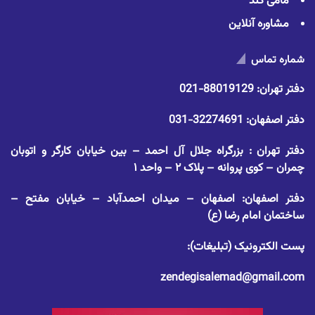
مامی گلد
مشاوره آنلاین
شماره تماس
دفتر تهران:
88019129-021
دفتر اصفهان:
32274691-031
دفتر تهران : بزرگراه جلال آل احمد – بین خیابان کارگر و اتوبان
چمران – کوی پروانه – پلاک ۲ – واحد ۱
دفتر اصفهان: اصفهان – میدان احمدآباد – خیابان مفتح –
ساختمان امام رضا (ع)
پست الکترونیک (تبلیغات):
zendegisalemad@gmail.com