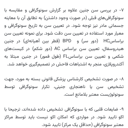
۷- در بررسی سن جنین علاوه بر گزارش سونوگرافی و مقایسه با
سونوگرافی‌های قبلی (در صورت وجود داشتن) به تطابق آن با معاینه
جسمانی مادر نیز توجه شود. در تعیین سن به تاریخ سونوگرافی و
معیار مورد استفاده در تعیین سن دقت شود. برای نمونه تعیین سن
براساسHC (دور سر) و BPD (قطر بین آهیانه‌ای) در جنین
هیدروسفال، تعیین سن براساس AC (دور شکم) در کیست‌های
شکمی و تعیین سن براساسFL (طول فمور) در جنین مبتلا به
آکندروپلازی، منجر به اشتباهات فاحش در تصمیم‌گیری خواهد شد.
۸- در صورت تشخیص کارشناس پزشکی قانونی بسته به مورد، جهت
تشخیص سن یا ناهنجاری جنینی، تکرار سونوگرافی توسط
سونولوژیست معتبر بلامانع است.
۹- ضایعات قلبی که با سونوگرافی تشخیص داده شده‌اند، ترجیحا با
اکو تایید شود. در مواردی که امکان اکو نیست باید توسط مراکز
معتبر سونوگرافی (حداقل یک مرکز) تایید شود.