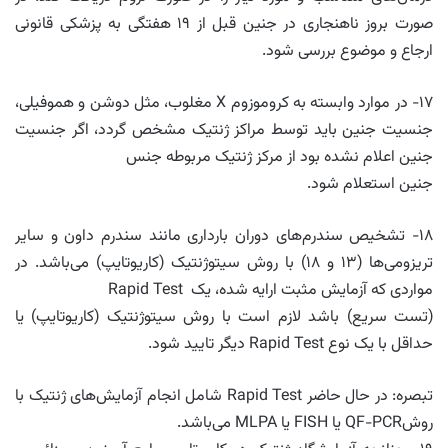
صورت بروز ناهنجاری در جنین قبل از ۱۹ هفتگی به پزشکی قانونی
ارجاع و موضوع بررسی شود.
۱۷- در موارد وابسته به کروموزوم X مغلوب، مثل دوشن و هموفیلی،
جنسیت جنین باید توسط مراکز ژنتیک مشخص گردد، اگر جنسیت
جنین اعلام نشده بود از مرکز ژنتیک مربوطه جنس
جنین استعلام شود.
۱۸- تشخیص سندرم‌های دوران بارداری مانند سندرم داون و سایر
تریزومی‌ها (۱۳ و ۱۸) با روش سیتوژنتیک (کاریوتایپ) می‌باشد. در
مواردی که آزمایش مثبت ارایه شده، یک Rapid Test
(تست سریع) باشد لازم است با روش سیتوژنتیک (کاریوتایپ) یا
حداقل با یک نوع Rapid Test دیگر تایید شود.
تبصره: در حال حاضر Rapid Test شامل انجام آزمایش‌های ژنتیک با
روشQF-PCR یا FISH یا MLPA می‌باشد.