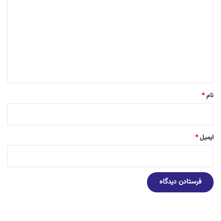
ی
د
گ
ا
ه
*
نام
*
ایمیل
*