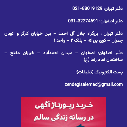
دفتر تهران:
88019129-021
دفتر اصفهان:
32274691-031
دفتر تهران : بزرگراه جلال آل احمد – بین خیابان کارگر و اتوبان
چمران – کوی پروانه – پلاک ۲ – واحد ۱
دفتر اصفهان: اصفهان – میدان احمدآباد – خیابان مفتح –
ساختمان امام رضا (ع)
پست الکترونیک (تبلیغات):
zendegisalemad@gmail.com