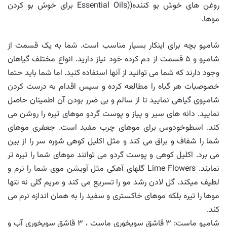
روغن های خوش بو کننده((Essential Oils برای خوش بو کردن
موها.
شامپو بچه برای اینکار بسیار مناسب است. شما به یک قسمت از
شامپو و ۵ قسمت از دم کرده خود نیاز دارید. انواع مختلف گیاهان
وجود دارند که شما می توانید از آنها استفاده کنید. اما شما باید حتما
خصوصیات هر گیاه را مطالعه کرده و سپس اقدام به درست کردن
شامپوی گیاهی نمایید تا از سالم و بی ضرر بودن آن اطمینان حاصل
نمایید. دانه های سیر و پیاز و پوست گردو موهای تیره را روشن می
کند. اسطوخودوس برای موهای چرب مفید است. جعفری موهای
شما را شفاف و براق می کند و مثل اکلیل کوهی شوره سر را از بین
می برد. اکلیل کوهی و پوست گردو می توانند موهای شما را تیره تر
نمایند. Lime Flowers گلهای آهکی مثل آویشن موی شما را نرم و
لطیف میکند. گل لادن رشد مو را تسریع می کند و مریم گلی نه تنها
موها را تیره بلکه موهای خاکستری و سفید را به همان اندازه نرم می
کند.
شامپو ماست: ۳ قاشق سوپخوری ماست ، ۳ قاشق سوپخوری آب و