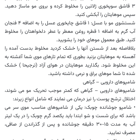
۳ قاشق سوپخوری ژلاتین را مخلوط کرده و بروی مو ماساژ دهید.
سپس موهایتان را آبکشی کنید.
شستشوی مو با عسل: ۱ قاشق چایخوری عسل را به اضافه ۴ فنجان
آب گرم به اضافه ۱ قطره روغن معطر یا عطر دلخواهتان را مخلوط
کنید. طبق معمول موهای خود را بشویید.
بلافاصله بعد از شستن آنها را خشک کردید مخلوط بدست آمده را
آهسته به موهایتان بزنید بطوری که تمام تارهای موی شما آغشته به
این مخلوط شود. بگذارید موهایتان در هوای آزاد (ترجیحا ) خشک
شده تا شما موهای براق و نرمی داشته باشید.
شامپوهای دارویی – گیاهی
شامپوهای دارویی – گیاهی که کمتر موجب تحریک مو می شوند،
اختلال ترشح پوست را نیز درمان می نمایند که شامل انواع زیرند:
• شامپو جوشانده چوبک: یکی از شامپوهای مناسب موی سر می
باشد که برای شست و شو ابتدا باید یکصد گرم چوبک را در یک لیتر
آب به مدت ۱۵-۳۰ دقیقه جوشانده و پس از گذراندن از صافی،
مصرف نمایید.