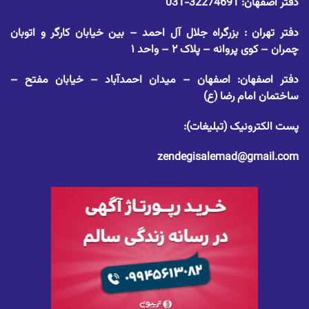
دفتر اصفهان:
32274691-031
دفتر تهران : بزرگراه جلال آل احمد – بین خیابان کارگر و اتوبان
چمران – کوی پروانه – پلاک ۲ – واحد ۱
دفتر اصفهان: اصفهان – میدان احمدآباد – خیابان مفتح –
ساختمان امام رضا (ع)
پست الکترونیک (تبلیغات):
zendegisalemad@gmail.com