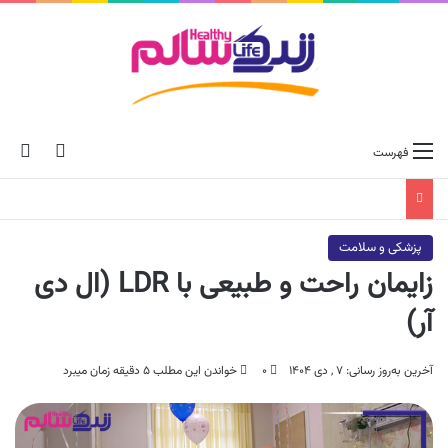
ch skin
جس
فهرست
پزشکی و سلامت
زایمان راحت و طبیعی با LDR (ال دی
آر)
آخرین به‌روز رسانی: ۷ , دی ۱۴۰۴
۰
خواندن این مطلب ۵ دقیقه زمان میبرد