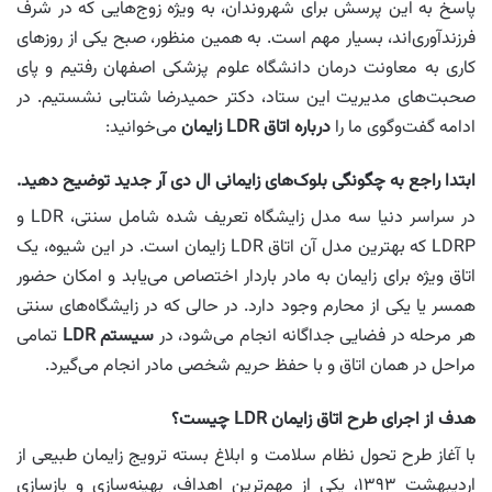
پاسخ به این پرسش برای شهروندان، به ‌ویژه زوج‌هایی که در شرف
فرزندآوری‌اند، بسیار مهم است. به همین منظور، صبح یکی از روزهای
کاری به معاونت درمان دانشگاه علوم پزشکی اصفهان رفتیم و پای
صحبت‌های مدیریت این ستاد، دکتر حمیدرضا شتابی نشستیم. در
ادامه گفت‌وگوی ما را
درباره اتاق LDR زایمان
می‌خوانید:
ابتدا راجع به چگونگی بلوک‌های زایمانی ال دی آر جدید توضیح دهید.
در سراسر دنیا سه مدل زایشگاه تعریف شده شامل سنتی، LDR و
LDRP که بهترین مدل آن اتاق LDR زایمان است. در این شیوه، یک
اتاق ویژه برای زایمان به مادر باردار اختصاص می‌یابد و امکان حضور
همسر یا یکی از محارم وجود دارد. در حالی که در زایشگاه‌های سنتی
هر مرحله در فضایی جداگانه انجام می‌شود، در
سیستم LDR
تمامی
مراحل در همان اتاق و با حفظ حریم شخصی مادر انجام می‌گیرد.
هدف از اجرای طرح اتاق زایمان LDR چیست؟
با آغاز طرح تحول نظام سلامت و ابلاغ بسته ترویج زایمان طبیعی از
اردیبهشت ۱۳۹۳، یکی از مهم‌ترین اهداف، بهینه‌سازی و بازسازی