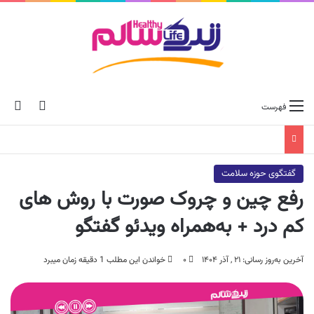
ch skin
جس
فهرست
گفتگوی حوزه سلامت
رفع چین و چروک صورت با روش های
کم درد + به‌همراه ویدئو گفتگو
آخرین به‌روز رسانی: ۲۱ , آذر ۱۴۰۴
۰
خواندن این مطلب 1 دقیقه زمان میبرد