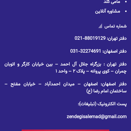
مامی گلد
مشاوره آنلاین
شماره تماس
دفتر تهران:
88019129-021
دفتر اصفهان:
32274691-031
دفتر تهران : بزرگراه جلال آل احمد – بین خیابان کارگر و اتوبان
چمران – کوی پروانه – پلاک ۲ – واحد ۱
دفتر اصفهان: اصفهان – میدان احمدآباد – خیابان مفتح –
ساختمان امام رضا (ع)
پست الکترونیک (تبلیغات):
zendegisalemad@gmail.com