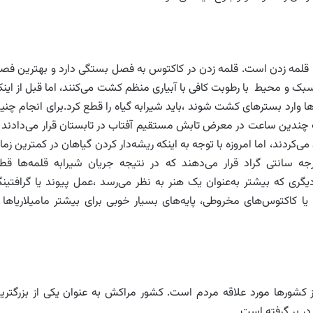
ه‌ترین تکثیر رویشی کاکتوس‌ها روش کاتینگ Cutting یا قلمه زدن است. قلمه زدن در کاکتوس به فصل بستگی دارد و بهترین ف
سبک و محیط با رطوبت کافی با آبیاری منظم کشت می‌کنند، اما قبل از اینک
ارد بسترهای کشت شوند ،باید شیرابه گیاه را قطع کرد.برای انجام چنی
ت چندین ساعت در معرض تابش مستقیم آفتاب در تابستان قرار می‌دادند ت
ردند، اما امروزه با توجه به اینکه ریشه‌دار کردن گیاهان در کمترین زما
اهمیت است ،قلمه‌ها را در آب ولرم حدود ۴۵ درجه سانتی گراد قرار می‌دهند که در نتیجه جریان شیرابه قلمه‌ها ق
یگری که بیشتر به‌عنوان یک هنر به نظر می‌رسد ،عمل پیوند یا گرافتین
 یا کاکتوس‌های مخروطی، پایه‌های بسیار خوبی برای بیشتر مامیلاریاها ی
 کشورها مورد علاقه مردم است. کشور مراکش به عنوان یکی از بزرگتری
در بر گرفته است.