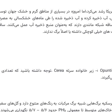
ریکا رشد می‌کرد،اما امروزه در بسیاری از مناطق گرم و خشک جهان توس
، آب ذخیره کرده و آب ذخیره شده را طی ماه‌های خشکسالی به مصر
قه شبکه مانندی دارند که به‌عنوان منبع ذخیره آب عمل می‌کنند. ساق
ی خیلی کوچکی داشته یا اصلاً برگ ندارند.
-زیر خانواده پرسکیه Pereskia ؛-زیر خانواده اوپنسیه Opuntia ؛- زیر خانواده سرئه Cerea .توجه داشته باشید که تعدا
گیرند.
ه پرسکیه برگ‌هایی شبیه برگ مرکبات به رنگ‌های متنوع دارد و گل‌های سفی
آن شبیه به گیاهان خانواده رزاسه است. این کاکتوس در خاک‌های متوسط تا معمولی باPH حدود ۵/۶ – ۵/۷ نگهداری 