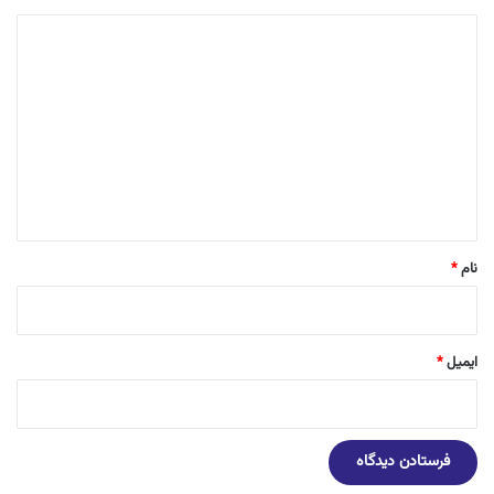
د
ی
د
گ
ا
ه
*
نام
*
ایمیل
*