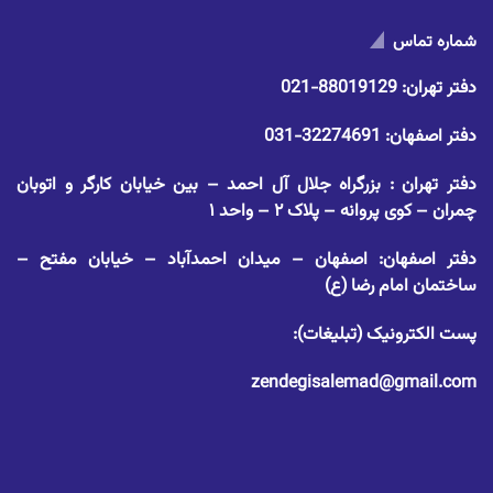
شماره تماس
دفتر تهران:
88019129-021
دفتر اصفهان:
32274691-031
دفتر تهران : بزرگراه جلال آل احمد – بین خیابان کارگر و اتوبان
چمران – کوی پروانه – پلاک ۲ – واحد ۱
دفتر اصفهان: اصفهان – میدان احمدآباد – خیابان مفتح –
ساختمان امام رضا (ع)
پست الکترونیک (تبلیغات):
zendegisalemad@gmail.com