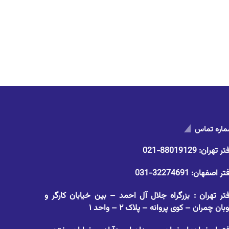
اره تماس
تر تهران:
88019129-021
تر اصفهان:
32274691-031
تر تهران : بزرگراه جلال آل احمد – بین خیابان کارگر و
وبان چمران – کوی پروانه – پلاک ۲ – واحد ۱