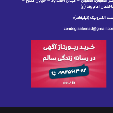
تر اصفهان: اصفهان – میدان احمدآباد – خیابان مفتح –
ختمان امام رضا (ع)
ت الکترونیک (تبلیغات):
zendegisalemad@gmail.c