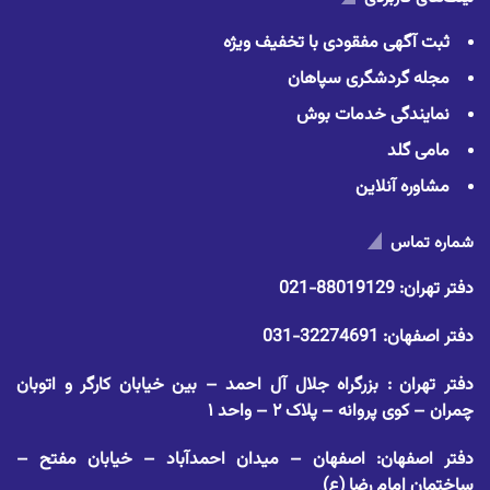
ثبت آگهی مفقودی با تخفیف ویژه
مجله گردشگری سپاهان
نمایندگی خدمات بوش
مامی گلد
مشاوره آنلاین
شماره تماس
دفتر تهران:
88019129-021
دفتر اصفهان:
32274691-031
دفتر تهران : بزرگراه جلال آل احمد – بین خیابان کارگر و اتوبان
چمران – کوی پروانه – پلاک ۲ – واحد ۱
دفتر اصفهان: اصفهان – میدان احمدآباد – خیابان مفتح –
ساختمان امام رضا (ع)