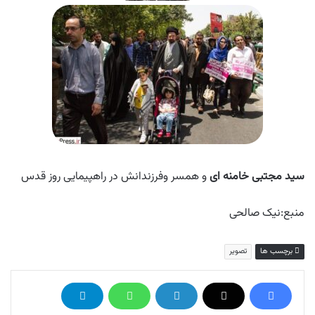
سید مجتبی خامنه ای
و همسر وفرزندانش در راهپیمایی روز قدس
منبع:نیک صالحی
برچسب ها
تصویر