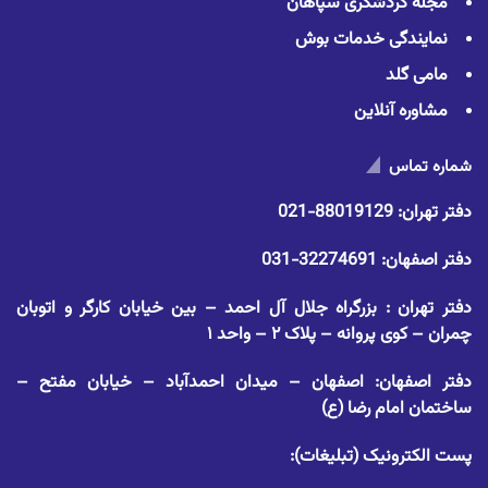
مجله گردشگری سپاهان
نمایندگی خدمات بوش
مامی گلد
مشاوره آنلاین
شماره تماس
دفتر تهران:
88019129-021
دفتر اصفهان:
32274691-031
دفتر تهران : بزرگراه جلال آل احمد – بین خیابان کارگر و اتوبان
چمران – کوی پروانه – پلاک ۲ – واحد ۱
دفتر اصفهان: اصفهان – میدان احمدآباد – خیابان مفتح –
ساختمان امام رضا (ع)
پست الکترونیک (تبلیغات):