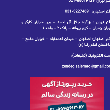
تر تهران:
88019129-021
تر اصفهان:
32274691-031
تر تهران : بزرگراه جلال آل احمد – بین خیابان کارگر و
وبان چمران – کوی پروانه – پلاک ۲ – واحد ۱
تر اصفهان: اصفهان – میدان احمدآباد – خیابان مفتح –
ختمان امام رضا (ع)
ت الکترونیک (تبلیغات):
zendegisalemad@gmail.c