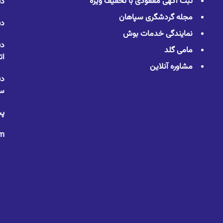
ثبت آگهی مفقودی با تخفیف ویژه
دف
مجله گردشگری سپاهان
دف
نمایندگی خدمات بوش
دف
مامی گلد
ات
مشاوره آنلاین
دف
سا
پس
om