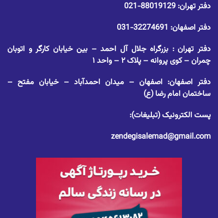
دفتر تهران:
88019129-021
دفتر اصفهان:
32274691-031
دفتر تهران : بزرگراه جلال آل احمد – بین خیابان کارگر و اتوبان
چمران – کوی پروانه – پلاک ۲ – واحد ۱
دفتر اصفهان: اصفهان – میدان احمدآباد – خیابان مفتح –
ساختمان امام رضا (ع)
پست الکترونیک (تبلیغات):
zendegisalemad@gmail.com