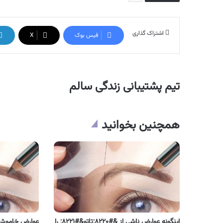
اشتراک گذاری
فیس بوک
X
تیم پشتیبانی زندگی سالم
همچنین بخوانید
اینگونه عوارض ناشی از &#۸۲۲۰;تاتو&#۸۲۲۱; را
عوارض خاموش تا