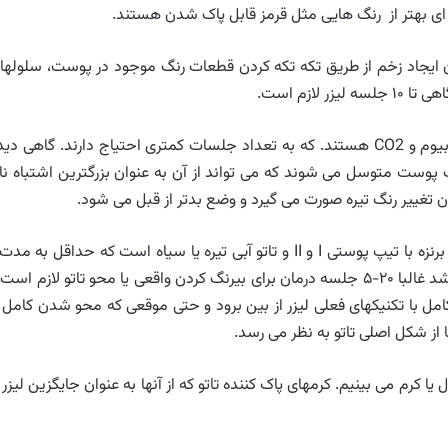
ای بهتر از رنگ هایی مثل قرمز قابل پاک شدن هستند.
د استفاده Q- suitched است که بدون ایجاد زخم از طریق تکه تکه کردن قطعات رنگ موجود در پوست، سلوله
لازم است.
انواع دیگر لیزر که لیزرهای لایه بردار نیز هستند، لیزرهای اربیوم و CO2 هستند. که به تعداد جلسات کمتری احتیاج دارند. گاهی د
گ پوست متوسل می شوند که می تواند از آن به عنوان بزرگترین اشتباه نا
ون تغییر رنگ تیره صورت می گیرد و وضع بدتر از قبل می شود.
سال وجود داشته باشد. همانطور که قبلا هم توضیح داده شد غالبا ۲۰-۵ جلسه درمان برای بیرنگ کردن واقعی یا محو تاتو لازم اس
ل با تکنیکهای فعلی لیزر از بین برود و حتی موقعی که محو شدن کامل ی
ا از شکل اصلی تاتو به نظر می رسد.
یا کرم می بینیم. کرمهای پاک کننده تاتو که از آنها به عنوان جایگزین لیزر ی