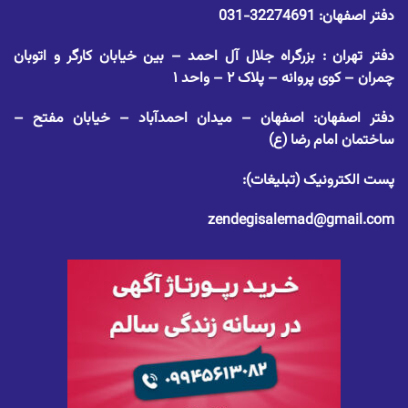
دفتر اصفهان:
32274691-031
دفتر تهران : بزرگراه جلال آل احمد – بین خیابان کارگر و اتوبان
چمران – کوی پروانه – پلاک ۲ – واحد ۱
دفتر اصفهان: اصفهان – میدان احمدآباد – خیابان مفتح –
ساختمان امام رضا (ع)
پست الکترونیک (تبلیغات):
zendegisalemad@gmail.com