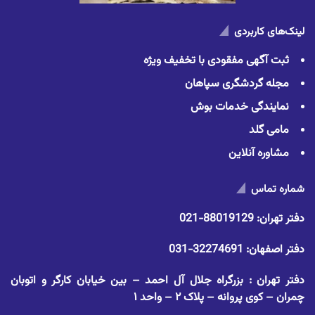
لینک‌های کاربردی
ثبت آگهی مفقودی با تخفیف ویژه
مجله گردشگری سپاهان
نمایندگی خدمات بوش
مامی گلد
مشاوره آنلاین
شماره تماس
دفتر تهران:
88019129-021
دفتر اصفهان:
32274691-031
دفتر تهران : بزرگراه جلال آل احمد – بین خیابان کارگر و اتوبان
چمران – کوی پروانه – پلاک ۲ – واحد ۱