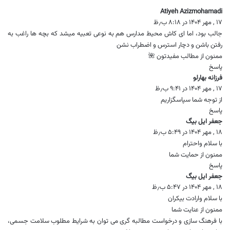
Atiyeh Azizmohamadi
گ
۱۷ , مهر ۱۴۰۴ در ۸:۱۸ ب٫ظ
ف
ت
جالب بود، اما ای کاش محیط مدارس هم به نوعی تعبیه میشد که بچه ها راغب به
:
رفتن باشن و دچار استرس و اضطراب نشن
ممنون از مطالب مفیدتون 🌺
پاسخ
فرزانه بهارلو
گ
۱۷ , مهر ۱۴۰۴ در ۹:۴۱ ب٫ظ
ف
ت
از توجه شما سپاسگزاریم
:
پاسخ
جعفر ایل بیگ
گ
۱۸ , مهر ۱۴۰۴ در ۵:۴۹ ب٫ظ
ف
ت
با سلام واحترام
:
ممنون از حمایت شما
پاسخ
جعفر ایل بیگ
گ
۱۸ , مهر ۱۴۰۴ در ۵:۴۷ ب٫ظ
ف
ت
با سلام وارادت بیکران
:
ممنون از عنایت شما
با فرهنگ سازی و درخواست مطالبه گری می توان به شرایط مطلوب سلامت جسمی،