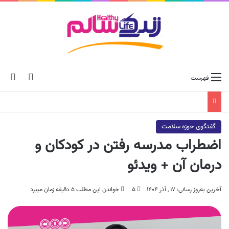
ch skin
جس
فهرست
گفتگوی حوزه سلامت
اضطراب مدرسه رفتن در کودکان و
درمان آن + ویدئو
آخرین به‌روز رسانی: ۱۷ , آذر ۱۴۰۴
۵
خواندن این مطلب ۵ دقیقه زمان میبرد