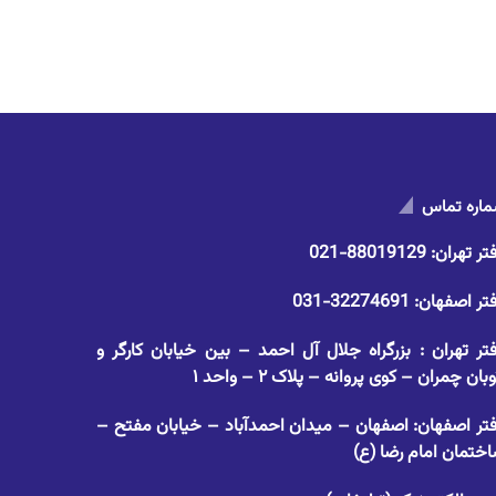
اره تماس
تر تهران:
88019129-021
تر اصفهان:
32274691-031
تر تهران : بزرگراه جلال آل احمد – بین خیابان کارگر و
وبان چمران – کوی پروانه – پلاک ۲ – واحد ۱
تر اصفهان: اصفهان – میدان احمدآباد – خیابان مفتح –
ختمان امام رضا (ع)