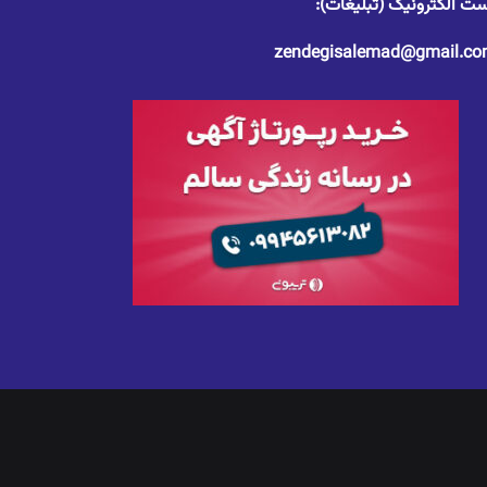
ت الکترونیک (تبلیغات):
zendegisalemad@gmail.c