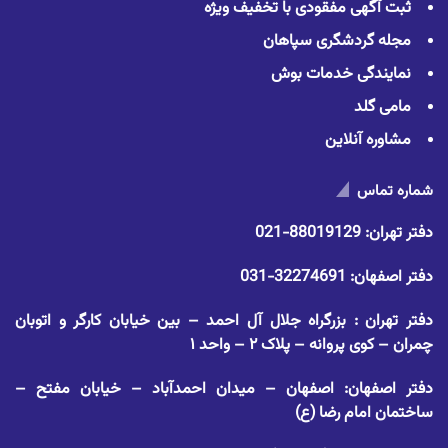
ثبت آگهی مفقودی با تخفیف ویژه
مجله گردشگری سپاهان
نمایندگی خدمات بوش
مامی گلد
مشاوره آنلاین
شماره تماس
دفتر تهران:
88019129-021
دفتر اصفهان:
32274691-031
دفتر تهران : بزرگراه جلال آل احمد – بین خیابان کارگر و اتوبان
چمران – کوی پروانه – پلاک ۲ – واحد ۱
دفتر اصفهان: اصفهان – میدان احمدآباد – خیابان مفتح –
ساختمان امام رضا (ع)