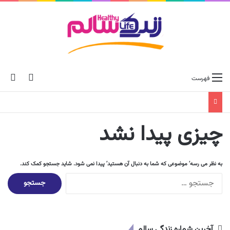
ch skin
جس
فهرست
چیزی پیدا نشد
به نظر می رسه’ موضوعی که شما به دنبال آن هستید’ پیدا نمی شود. شاید جستجو کمک کند.
ج
س
ت
ج
و
آخرین شماره زندگی سالم