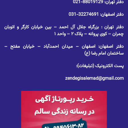
دفتر تهران:
88019129-021
دفتر اصفهان:
32274691-031
دفتر تهران : بزرگراه جلال آل احمد – بین خیابان کارگر و اتوبان
چمران – کوی پروانه – پلاک ۲ – واحد ۱
دفتر اصفهان: اصفهان – میدان احمدآباد – خیابان مفتح –
ساختمان امام رضا (ع)
پست الکترونیک (تبلیغات):
zendegisalemad@gmail.com