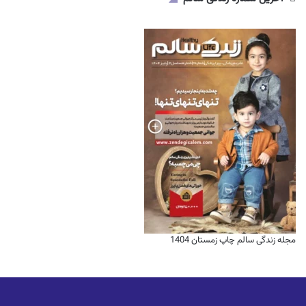
ب
ر
ا
ی
:
مجله زندگی سالم چاپ زمستان 1404