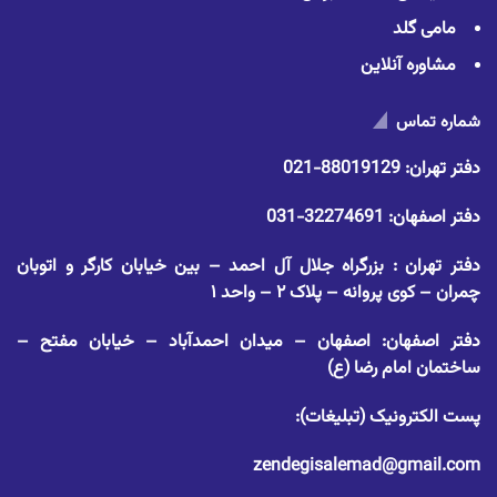
مامی گلد
مشاوره آنلاین
شماره تماس
دفتر تهران:
88019129-021
دفتر اصفهان:
32274691-031
دفتر تهران : بزرگراه جلال آل احمد – بین خیابان کارگر و اتوبان
چمران – کوی پروانه – پلاک ۲ – واحد ۱
دفتر اصفهان: اصفهان – میدان احمدآباد – خیابان مفتح –
ساختمان امام رضا (ع)
پست الکترونیک (تبلیغات):
zendegisalemad@gmail.com