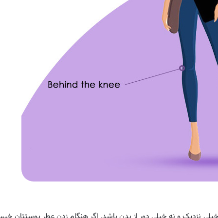
خیلی نزدیک و نه خیلی دور از بدن باشد. اگر هنگام زدن عطر پوستتان خی