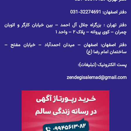
دفتر اصفهان:
32274691-031
دفتر تهران : بزرگراه جلال آل احمد – بین خیابان کارگر و اتوبان
چمران – کوی پروانه – پلاک ۲ – واحد ۱
دفتر اصفهان: اصفهان – میدان احمدآباد – خیابان مفتح –
ساختمان امام رضا (ع)
پست الکترونیک (تبلیغات):
zendegisalemad@gmail.com