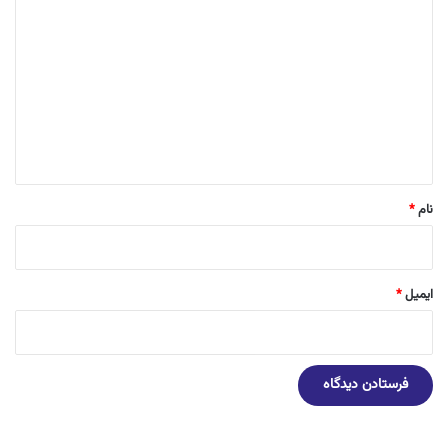
ی
د
گ
ا
ه
*
نام
*
ایمیل
*