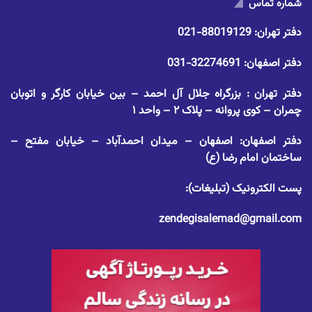
شماره تماس
دفتر تهران:
88019129-021
دفتر اصفهان:
32274691-031
دفتر تهران : بزرگراه جلال آل احمد – بین خیابان کارگر و اتوبان
چمران – کوی پروانه – پلاک ۲ – واحد ۱
دفتر اصفهان: اصفهان – میدان احمدآباد – خیابان مفتح –
ساختمان امام رضا (ع)
پست الکترونیک (تبلیغات):
zendegisalemad@gmail.com