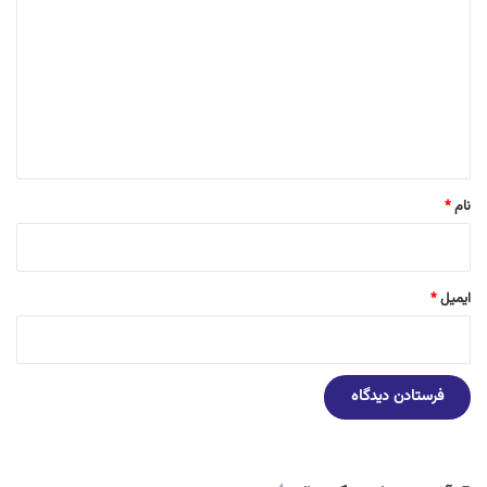
ی
د
گ
ا
ه
*
نام
*
ایمیل
*