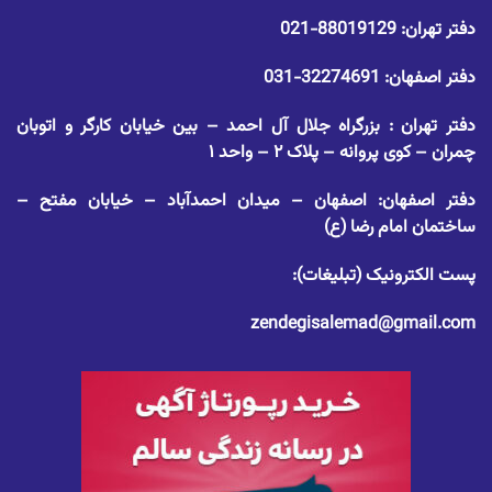
دفتر تهران:
88019129-021
دفتر اصفهان:
32274691-031
دفتر تهران : بزرگراه جلال آل احمد – بین خیابان کارگر و اتوبان
چمران – کوی پروانه – پلاک ۲ – واحد ۱
دفتر اصفهان: اصفهان – میدان احمدآباد – خیابان مفتح –
ساختمان امام رضا (ع)
پست الکترونیک (تبلیغات):
zendegisalemad@gmail.com