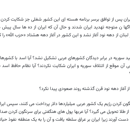
ایران پس از توافق برسر برنامه هسته ای این کشور شغلی جز شکایت کردن ا
ناگها ن متوجه تهدید ایران شدند و حال آن که ایران از ده ها سال پیش د
لبنان از دهه نود آغاز نشد و این کشور در آغاز دهه هشتاد «حزب الله» را ک
قید سوریه در برابر دیدگان کشورهای عربی تشکیل نشد؟ آیا اسد با کشورها
 آن موقع از ائتلاف سوریه و ایران شکایت نکردند؟ آیا نظام حافظ اسد ب
از آغاز دهه نود قرن گذشته روند صعودی پیدا نکرد؟
سرنگون کردن رژیم یک کشور عربی میلیاردها دلار پرداخت می کنند، سپس ایرا
 طلا تحویل می گیرد؟ آیا عربها پول های هنگفتی برای سرنگون کردن صدا
ست آورند زیرا ایران بر عراق سلطه یافت و آن را به یک منطقه نفوذ حیات